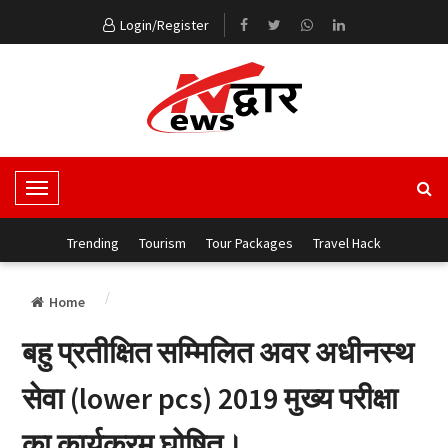
Login/Register
T
o
g
Trending
Tourism
Tour Packages
Travel Hack
g
l
Home
e
N
बहु प्रतीक्षित सम्मिलित अवर अधीनस्थ
a
v
सेवा (lower pcs) 2019 मुख्य परीक्षा
i
g
का कार्यक्रम घोषित।