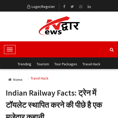
Login/Register
T
o
g
Trending
Tourism
Tour Packages
Travel Hack
g
l
Travel Hack
Home
e
N
Indian Railway Facts: ट्रेन में
a
v
टॉयलेट स्थापित करने की पीछे है एक
i
g
मजेदार कहानी