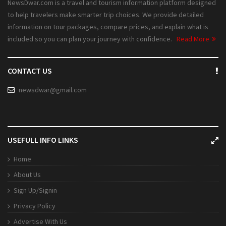
NewsDwar.com is a travel and tourism information platform designed
to help travelers make smarter trip choices. We provide detailed
information on tour packages, compare prices, and explain what is
included so you can plan your journey with confidence.
Read More
CONTACT US
newsdwar@gmail.com
USEFULL INFO LINKS
Home
About Us
Sign Up/Signin
Privacy Policy
Advertise With Us