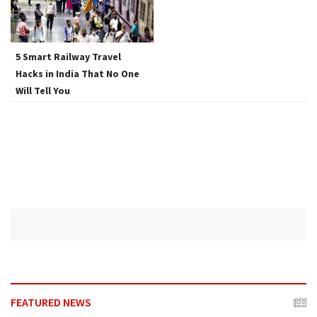
a
t
i
o
5 Smart Railway Travel
n
Hacks in India That No One
Will Tell You
FEATURED NEWS