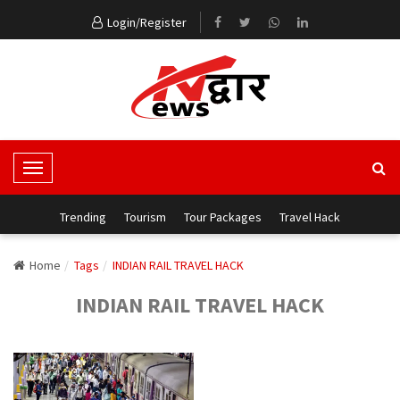
Login/Register
T
o
g
Trending
Tourism
Tour Packages
Travel Hack
g
l
Home
Tags
INDIAN RAIL TRAVEL HACK
e
INDIAN RAIL TRAVEL HACK
N
a
v
i
g