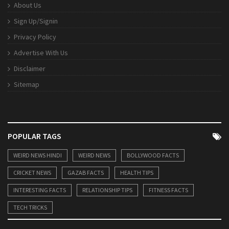
About Us
Sign Up/Signin
Privacy Policy
Advertise With Us
Disclaimer
Sitemap
POPULAR TAGS
WEIRD NEWS HINDI
WEIRD NEWS
BOLLYWOOD FACTS
CRICKET NEWS
GAZAB FACTS
HEALTH TIPS
INTERESTING FACTS
RELATIONSHIP TIPS
FITNESS FACTS
TECH TRICKS