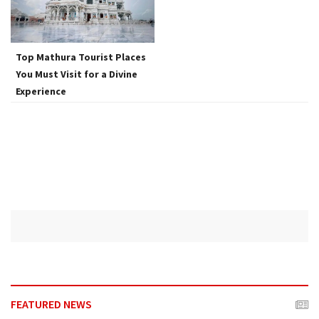
a
t
i
o
Top Mathura Tourist Places
n
You Must Visit for a Divine
Experience
FEATURED NEWS