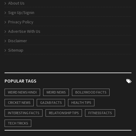
About Us
Sign Up/Signin
Privacy Policy
Advertise With Us
Disclaimer
Sitemap
POPULAR TAGS
WEIRD NEWS HINDI
WEIRD NEWS
BOLLYWOOD FACTS
CRICKET NEWS
GAZAB FACTS
HEALTH TIPS
INTERESTING FACTS
RELATIONSHIP TIPS
FITNESS FACTS
TECH TRICKS