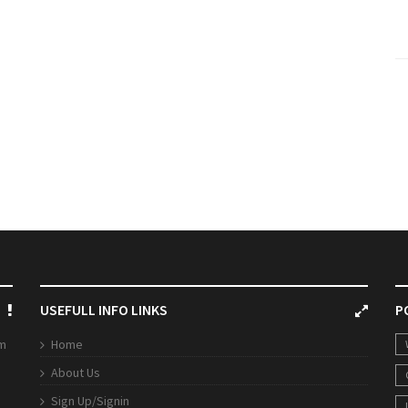
USEFULL INFO LINKS
P
rm
Home
About Us
Sign Up/Signin