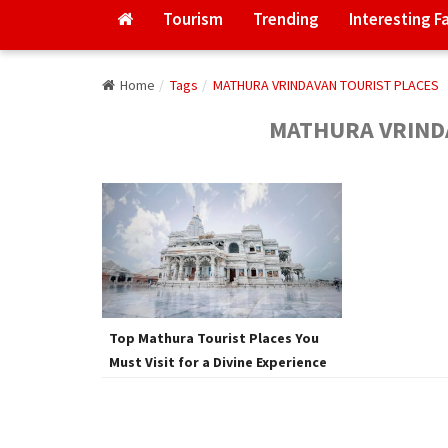
Tourism
Trending
Interesting F
Home
Tags
MATHURA VRINDAVAN TOURIST PLACES
MATHURA VRIND
Top Mathura Tourist Places You
Must Visit for a Divine Experience