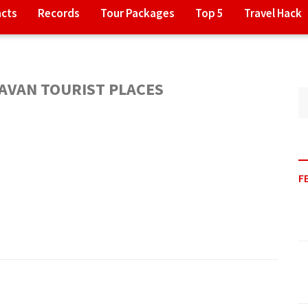
acts
Records
Tour Packages
Top 5
Travel Hack
AVAN TOURIST PLACES
F