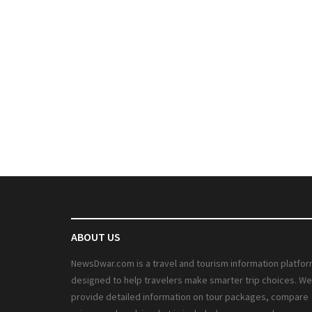
ABOUT US
NewsDwar.com is a travel and tourism information platfo
designed to help travelers make smarter trip choices. We
provide detailed information on tour packages, compare