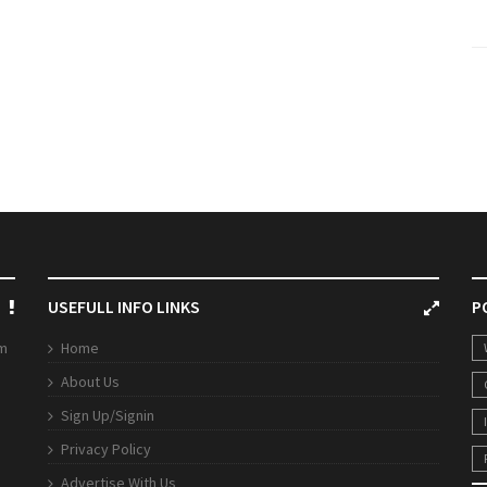
USEFULL INFO LINKS
P
rm
Home
About Us
Sign Up/Signin
Privacy Policy
Advertise With Us