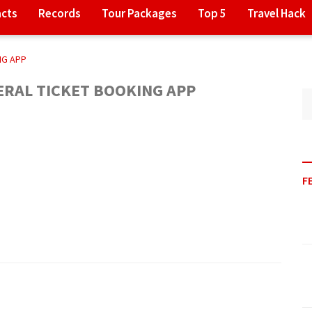
acts
Records
Tour Packages
Top 5
Travel Hack
NG APP
ERAL TICKET BOOKING APP
F