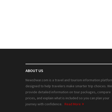
ABOUT US
NewsDwar.com is a travel and tourism information platfo
designed to help travelers make smarter trip choices. We
provide detailed information on tour packages, compare
prices, and explain what is included so you can plan your
journey with confidence.
Read More