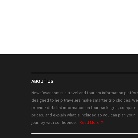
ABOUT US
NewsDwar.com is a travel and tourism information platfo
designed to help travelers make smarter trip choices. We
provide detailed information on tour packages, compare
prices, and explain what is included so you can plan your
journey with confidence.
Read More