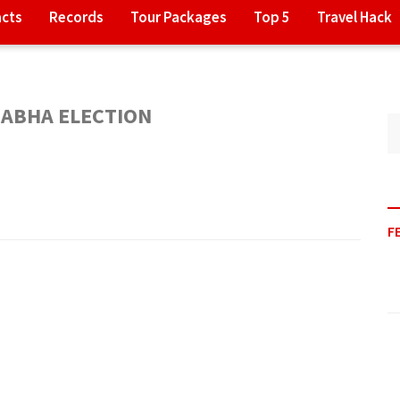
acts
Records
Tour Packages
Top 5
Travel Hack
SABHA ELECTION
F