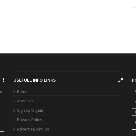
USEFULL INFO LINKS
P
rm
Home
About Us
Sign Up/Signin
Privacy Policy
Advertise With Us