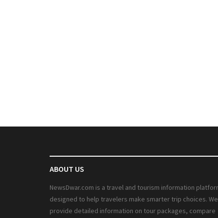
ABOUT US
NewsDwar.com is a travel and tourism information platfo
designed to help travelers make smarter trip choices. We
provide detailed information on tour packages, compare