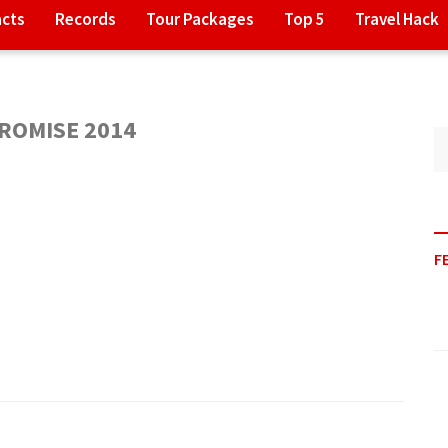
acts
Records
Tour Packages
Top 5
Travel Hack
ROMISE 2014
F