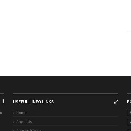
USEFULL INFO LINKS
P
rm
Home
About Us
Sign Up/Signin