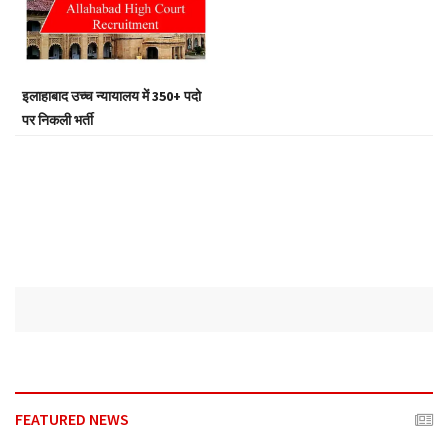
a
t
i
o
इलाहाबाद उच्च न्यायालय में 350+ पदो
n
पर निकली भर्ती
FEATURED NEWS