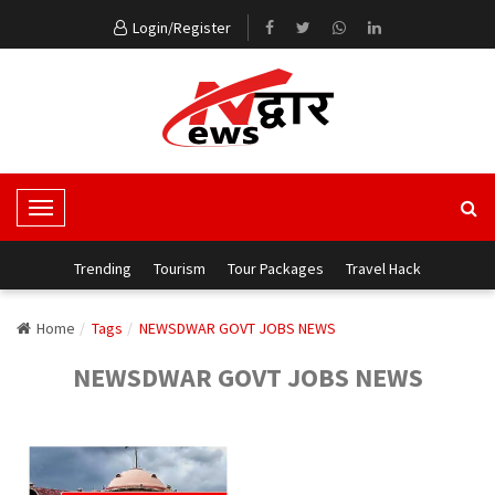
Login/Register
T
o
g
Trending
Tourism
Tour Packages
Travel Hack
g
l
Home
Tags
NEWSDWAR GOVT JOBS NEWS
e
NEWSDWAR GOVT JOBS NEWS
N
a
v
i
g