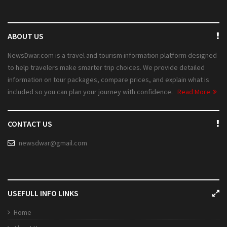
ABOUT US
NewsDwar.com is a travel and tourism information platform designed
to help travelers make smarter trip choices. We provide detailed
information on tour packages, compare prices, and explain what is
included so you can plan your journey with confidence.
Read More
CONTACT US
newsdwar@gmail.com
USEFULL INFO LINKS
Home