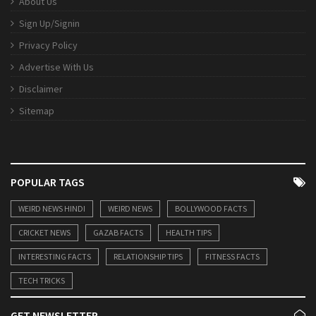
About Us
Sign Up/Signin
Privacy Policy
Advertise With Us
Disclaimer
Sitemap
POPULAR TAGS
WEIRD NEWS HINDI
WEIRD NEWS
BOLLYWOOD FACTS
CRICKET NEWS
GAZAB FACTS
HEALTH TIPS
INTERESTING FACTS
RELATIONSHIP TIPS
FITNESS FACTS
TECH TRICKS
GET NEWSLETTER