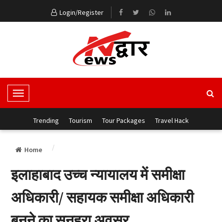
Login/Register
T
o
g
Trending
Tourism
Tour Packages
Travel Hack
g
l
Home
e
N
इलाहाबाद उच्च न्यायालय में समीक्षा
a
v
अधिकारी/ सहायक समीक्षा अधिकारी
i
g
बनने का सुनहरा अवसर