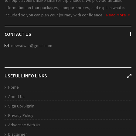
to help travelers make smarter trip choices. We provide detailed
information on tour packages, compare prices, and explain what is
included so you can plan your journey with confidence.
Read More
CONTACT US
newsdwar@gmail.com
USEFULL INFO LINKS
Home
About Us
Sign Up/Signin
Privacy Policy
Advertise With Us
Disclaimer