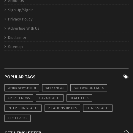
About Us
Sign Up/Signin
Privacy Policy
Advertise With Us
Disclaimer
Sitemap
POPULAR TAGS
WEIRD NEWS HINDI
WEIRD NEWS
BOLLYWOOD FACTS
CRICKET NEWS
GAZAB FACTS
HEALTH TIPS
INTERESTING FACTS
RELATIONSHIP TIPS
FITNESS FACTS
TECH TRICKS
GET NEWSLETTER