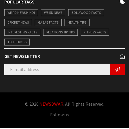
POPULAR TAGS
WEIRD NEWS HINDI
WEIRD NEWS
BOLLYWOOD FACTS
CRICKET NEWS
GAZAB FACTS
HEALTH TIPS
INTERESTING FACTS
RELATIONSHIP TIPS
FITNESS FACTS
TECH TRICKS
GET NEWSLETTER
© 2020
NEWSDWAR
. All Rights Reserved.
Follow us :