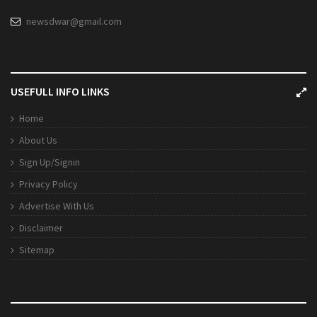
newsdwar@gmail.com
USEFULL INFO LINKS
Home
About Us
Sign Up/Signin
Privacy Policy
Advertise With Us
Disclaimer
Sitemap