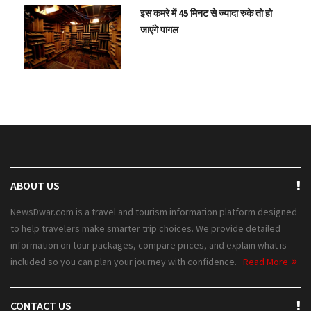
इस कमरे में 45 मिनट से ज्यादा रुके तो हो
जाएंगे पागल
ABOUT US
NewsDwar.com is a travel and tourism information platform designed
to help travelers make smarter trip choices. We provide detailed
information on tour packages, compare prices, and explain what is
included so you can plan your journey with confidence.
Read More
CONTACT US