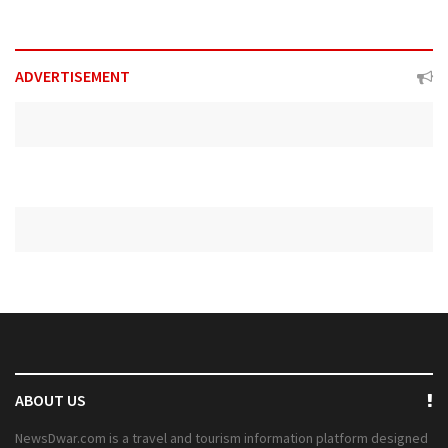
ADVERTISEMENT
ABOUT US
NewsDwar.com is a travel and tourism information platform designed