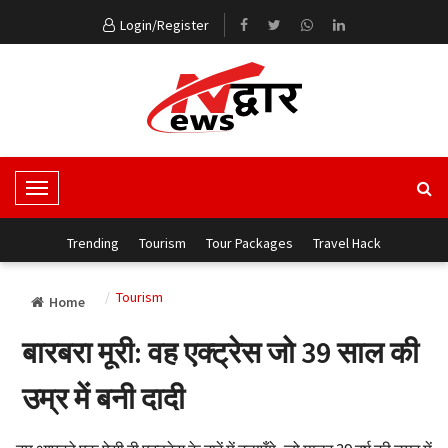
Login/Register
T
o
g
Trending
Tourism
Tour Packages
Travel Hack
g
l
Tourism
Home
e
N
बारबरा मूरी: वह एक्ट्रेस जो 39 साल की
a
v
उम्र में बनी दादी
i
g