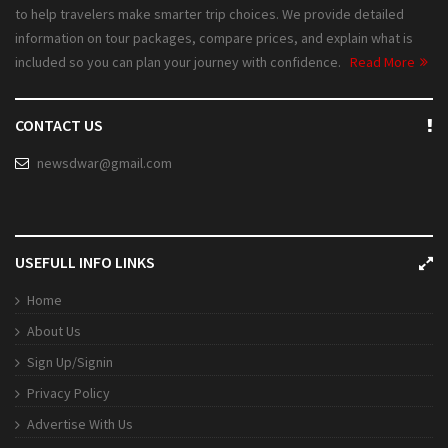
to help travelers make smarter trip choices. We provide detailed
information on tour packages, compare prices, and explain what is
included so you can plan your journey with confidence.
Read More
CONTACT US
newsdwar@gmail.com
USEFULL INFO LINKS
Home
About Us
Sign Up/Signin
Privacy Policy
Advertise With Us