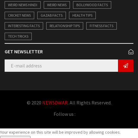
WEIRD NEWS HINDI
WEIRD NEWS
BOLLYWOOD FACTS
CRICKET NEWS
GAZAB FACTS
HEALTH TIPS
INTERESTING FACTS
RELATIONSHIP TIPS
FITNESS FACTS
TECH TRICKS
GET NEWSLETTER
© 2020
NEWSDWAR
. All Rights Reserved.
Follow us :
Your experience on this site will be improved by allowing cookies.