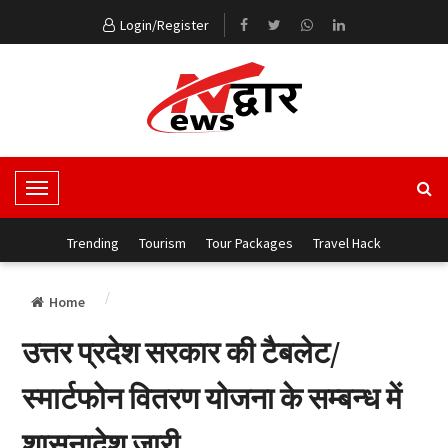
Login/Register
T
o
g
Trending
Tourism
Tour Packages
Travel Hack
g
l
Home
e
N
उत्तर प्रदेश सरकार की टैबलेट/
a
v
स्मार्टफोन वितरण योजना के सम्बन्ध में
i
g
शासनादेश जारी