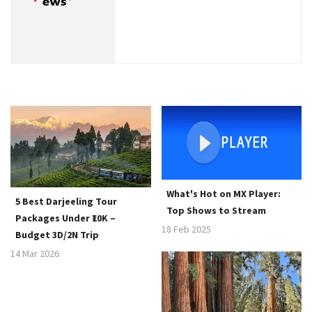
a
t
i
o
n
What's Hot on MX Player:
5 Best Darjeeling Tour
Top Shows to Stream
Packages Under ₹10K –
18 Feb 2025
Budget 3D/2N Trip
14 Mar 2026