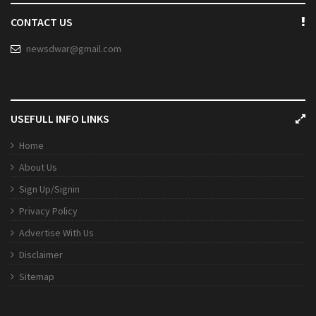
CONTACT US
newsdwar@gmail.com
USEFULL INFO LINKS
Home
About Us
Sign Up/Signin
Privacy Policy
Advertise With Us
Disclaimer
Sitemap