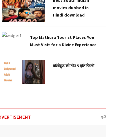
Best South Indian
movies dubbed in
Hindi download
Top Mathura Tourist Places You
Must Visit for a Divine Experience
बॉलीवुड की टॉप 5 हॉट फ़िल्में
DVERTISEMENT