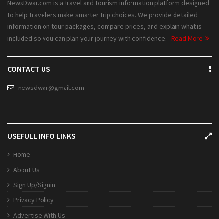
NewsDwar.com is a travel and tourism information platform designed
to help travelers make smarter trip choices. We provide detailed
information on tour packages, compare prices, and explain what is
included so you can plan your journey with confidence.
Read More
CONTACT US
newsdwar@gmail.com
USEFULL INFO LINKS
Home
About Us
Sign Up/Signin
Privacy Policy
Advertise With Us