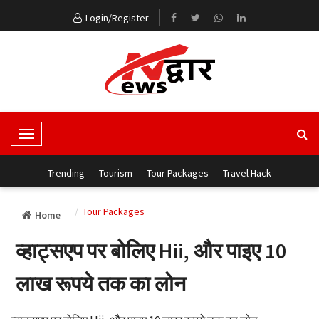
Login/Register
T
o
g
Trending
Tourism
Tour Packages
Travel Hack
g
l
Tour Packages
Home
e
N
व्हाट्सएप पर बोलिए Hii, और पाइए 10
a
v
लाख रूपये तक का लोन
i
g