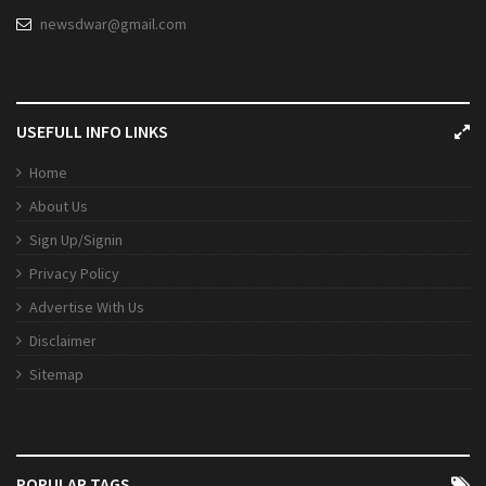
newsdwar@gmail.com
USEFULL INFO LINKS
Home
About Us
Sign Up/Signin
Privacy Policy
Advertise With Us
Disclaimer
Sitemap
POPULAR TAGS