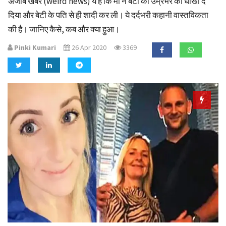
अजीब खबर (weird news) ये है कि मां ने बेटी को उम्रभर का धोखा दे
a
दिया और बेटी के पति से ही शादी कर ली। ये दर्दभरी कहानी वास्तविकता
t
की है। जानिए कैसे, कब और क्या हुआ।
i
o
Pinki Kumari
26 Apr 2020
3369
n