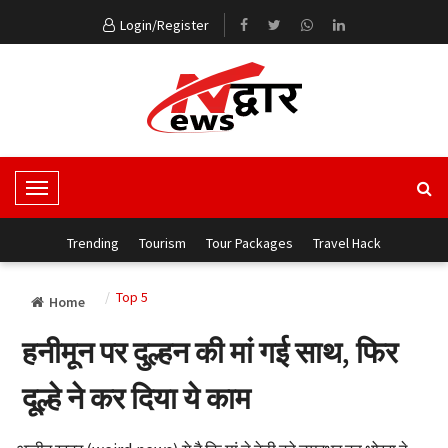
Login/Register
T
o
g
Trending
Tourism
Tour Packages
Travel Hack
g
l
Top 5
Home
e
N
हनीमून पर दुल्हन की मां गई साथ, फिर
a
v
दूल्हे ने कर दिया ये काम
i
g