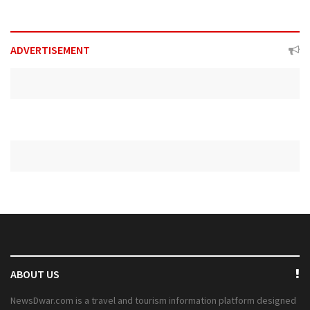
ADVERTISEMENT
ABOUT US
NewsDwar.com is a travel and tourism information platform designed