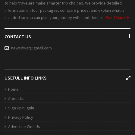
to help travelers make smarter trip choices. We provide detailed
information on tour packages, compare prices, and explain what is
included so you can plan your journey with confidence.
Read More
CONTACT US
newsdwar@gmail.com
USEFULL INFO LINKS
Home
About Us
Sign Up/Signin
Privacy Policy
Advertise With Us