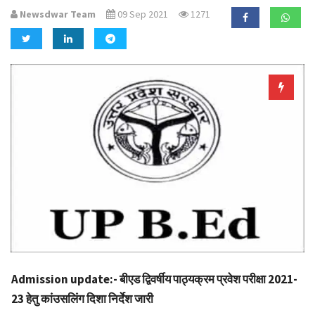
a
Newsdwar Team
09 Sep 2021
1271
t
i
o
n
Admission update:- बीएड द्विवर्षीय पाठ्यक्रम प्रवेश परीक्षा 2021-
23 हेतु कांउसलिंग दिशा निर्देश जारी