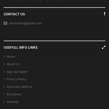
CONTACT US
newsdwar@gmail.com
USEFULL INFO LINKS
Home
About Us
Sign Up/Signin
Privacy Policy
Advertise With Us
Disclaimer
Sitemap