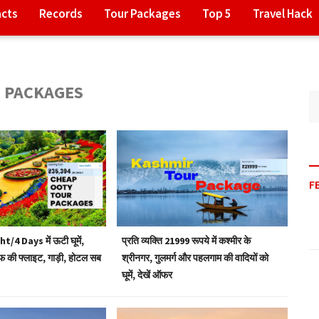
acts
Records
Tour Packages
Top 5
Travel Hack
 PACKAGES
F
ht/4 Days में ऊटी घूमें,
प्रति व्यक्ति 21999 रूपये में कश्मीर के
तरफ की फ्लाइट, गाड़ी, होटल सब
श्रीनगर, गुलमर्ग और पहलगाम की वादियों को
घूमें, देखें ऑफर