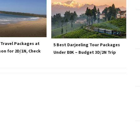
 Travel Packages at
5 Best Darjeeling Tour Packages
rson for 2D/1N, Check
Under ₹10K – Budget 3D/2N Trip