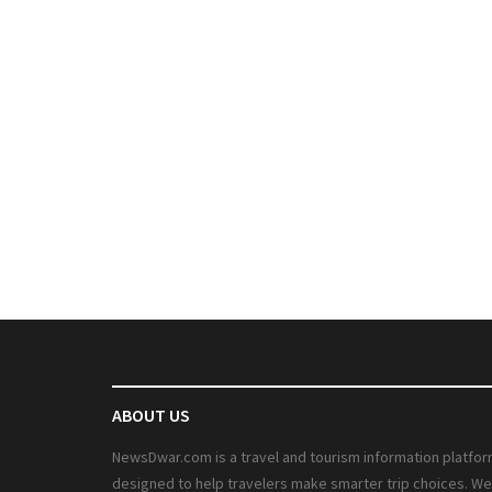
ABOUT US
NewsDwar.com is a travel and tourism information platfo
designed to help travelers make smarter trip choices. We