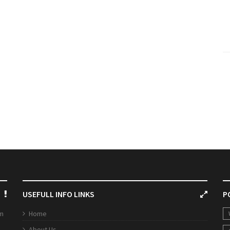
USEFULL INFO LINKS
P
rm
Home
About Us