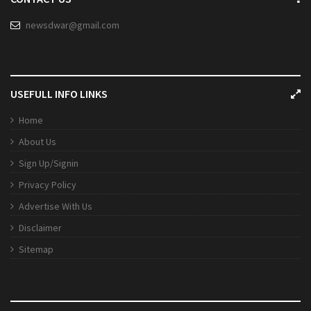
newsdwar@gmail.com
USEFULL INFO LINKS
Home
About Us
Sign Up/Signin
Privacy Policy
Advertise With Us
Disclaimer
Sitemap