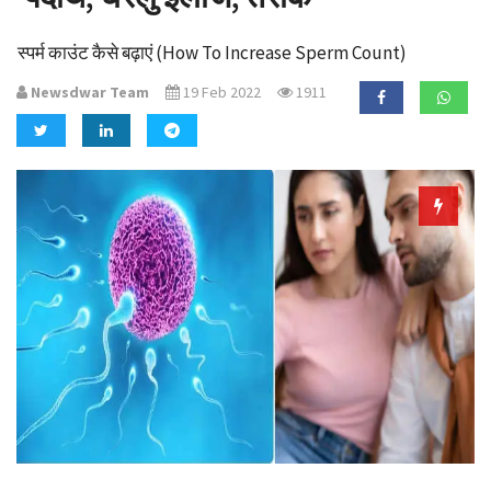
a
t
स्पर्म काउंट कैसे बढ़ाएं (How To Increase Sperm Count)
i
o
Newsdwar Team
19 Feb 2022
1911
n