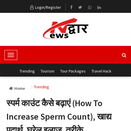
Login/Register
T
o
g
Trending
Tourism
Tour Packages
Travel Hack
g
l
Trending
Home
e
N
स्पर्म काउंट कैसे बढ़ाएं (How To
a
v
Increase Sperm Count), खाद्य
i
g
पदार्थ, घरेलु इलाज, तरीके