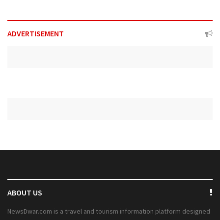
ADVERTISEMENT
ABOUT US
NewsDwar.com is a travel and tourism information platform designed