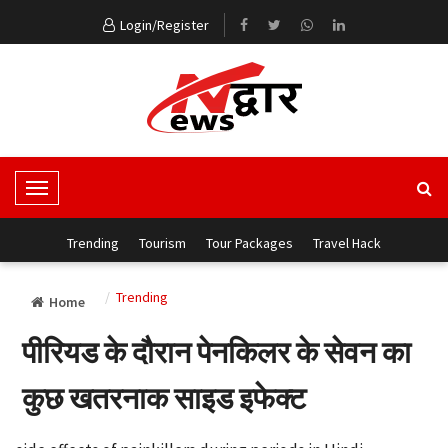
Login/Register
T
o
g
Trending
Tourism
Tour Packages
Travel Hack
g
l
Trending
Home
e
N
पीरियड के दौरान पेनकिलर के सेवन का
a
v
कुछ खतरनाक साइड इफेक्ट
i
g