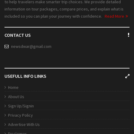
to help travelers make smarter trip choices. We provide detailed
information on tour packages, compare prices, and explain what is
included so you can plan your journey with confidence.
Read More
CONTACT US
newsdwar@gmail.com
USEFULL INFO LINKS
Home
About Us
Sign Up/Signin
Privacy Policy
Advertise With Us
Disclaimer