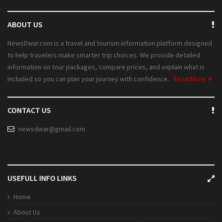
ABOUT US
NewsDwar.com is a travel and tourism information platform designed
to help travelers make smarter trip choices. We provide detailed
information on tour packages, compare prices, and explain what is
included so you can plan your journey with confidence.
Read More
CONTACT US
newsdwar@gmail.com
USEFULL INFO LINKS
Home
About Us