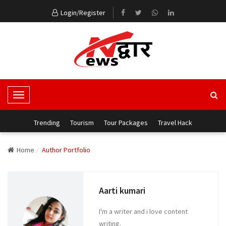
Login/Register
T
o
g
Trending
Tourism
Tour Packages
Travel Hack
g
l
Home
Author Portfolio
e
N
a
Aarti kumari
v
i
I'm a writer and i love content
g
writing.