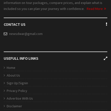
information on tour packages, compare prices, and explain what is
included so you can plan your journey with confidence.
Read More
CONTACT US
newsdwar@gmail.com
USEFULL INFO LINKS
Home
About Us
Sign Up/Signin
Privacy Policy
Advertise With Us
Disclaimer