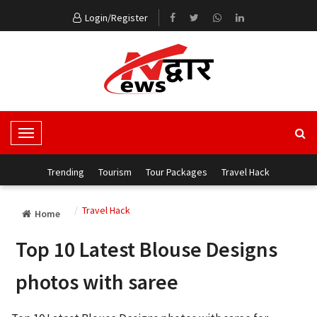
Login/Register
T
o
g
Trending
Tourism
Tour Packages
Travel Hack
g
l
Travel Hack
Home
e
N
Top 10 Latest Blouse Designs
a
v
photos with saree
i
g