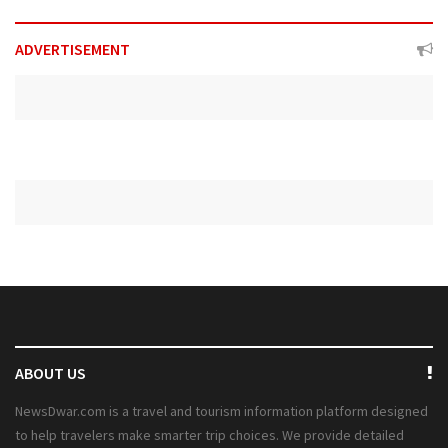
ADVERTISEMENT
ABOUT US
NewsDwar.com is a travel and tourism information platform designed
to help travelers make smarter trip choices. We provide detailed