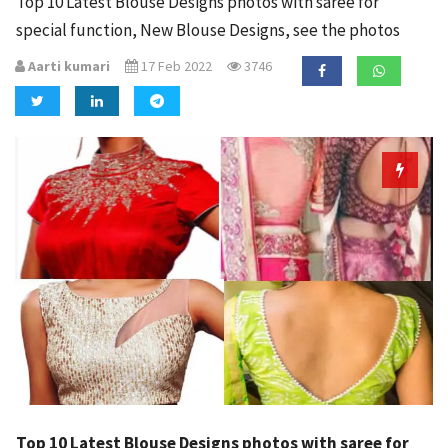
Top 10 Latest Blouse Designs photos with saree for
a
special function, New Blouse Designs, see the photos
t
i
Aarti kumari
17 Feb 2022
3746
o
n
Top 10 Latest Blouse Designs photos with saree for